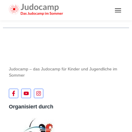
content
Judocamp – das Judocamp für Kinder und Jugendliche im
Sommer
Organisiert durch